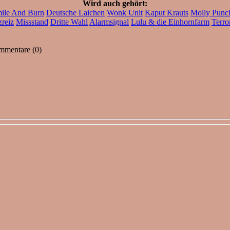
Wird auch gehört:
ile And Burn
Deutsche Laichen
Wonk Unit
Kaput Krauts
Molly Punc
reiz
Missstand
Dritte Wahl
Alarmsignal
Lulu & die Einhornfarm
Terro
mentare (0)