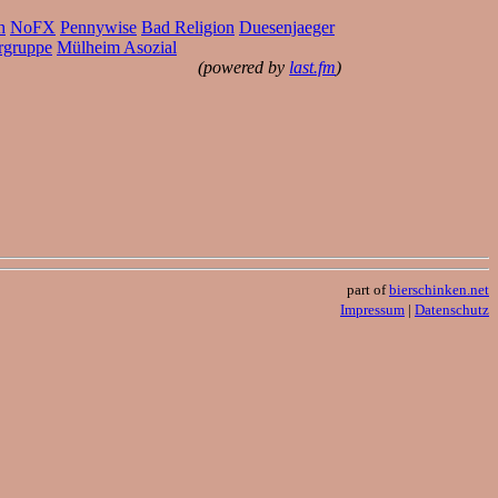
h
NoFX
Pennywise
Bad Religion
Duesenjaeger
rgruppe
Mülheim Asozial
(powered by
last.fm
)
part of
bierschinken.net
Impressum
|
Datenschutz