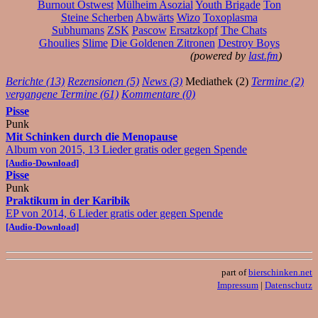
Burnout Ostwest
Mülheim Asozial
Youth Brigade
Ton
Steine Scherben
Abwärts
Wizo
Toxoplasma
Subhumans
ZSK
Pascow
Ersatzkopf
The Chats
Ghoulies
Slime
Die Goldenen Zitronen
Destroy Boys
(powered by
last.fm
)
Berichte (13)
Rezensionen (5)
News (3)
Mediathek (2)
Termine (2)
vergangene Termine (61)
Kommentare (0)
Pisse
Punk
Mit Schinken durch die Menopause
Album von 2015, 13 Lieder gratis oder gegen Spende
[Audio-Download]
Pisse
Punk
Praktikum in der Karibik
EP von 2014, 6 Lieder gratis oder gegen Spende
[Audio-Download]
part of
bierschinken.net
Impressum
|
Datenschutz