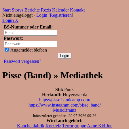
Start
Storys
Berichte
Rezis
Kalender
Kontakt
Nicht eingeloggt -
Login
[
Registrieren
]
Login
X
BS-Nummer oder Email:
Passwort:
Angemeldet bleiben
Passwort vergessen?
Pisse (Band) » Mediathek
Stil:
Punk
Herkunft:
Hoyerswerda
https://pisse.bandcamp.com/
https://www.instagram.com/pisse_band/
MusicBrainz
Infos zuletzt geändert: 29.07.2026 09:26
Wird auch gehört:
Knochenfabrik
Kotzreiz
Terrorgruppe
Akne Kid Joe