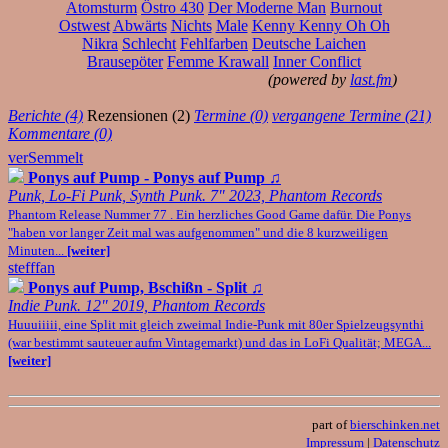
Atomsturm
Östro 430
Der Moderne Man
Burnout
Ostwest
Abwärts
Nichts
Male
Kenny Kenny Oh Oh
Nikra
Schlecht
Fehlfarben
Deutsche Laichen
Brausepöter
Femme Krawall
Inner Conflict
(powered by
last.fm
)
Berichte (4)
Rezensionen (2)
Termine (0)
vergangene Termine (21)
Kommentare (0)
verSemmelt
Ponys auf Pump - Ponys auf Pump
♫
Punk, Lo-Fi Punk, Synth Punk. 7" 2023, Phantom Records
Phantom Release Nummer 77 . Ein herzliches Good Game dafür. Die Ponys
"haben vor langer Zeit mal was aufgenommen" und die 8 kurzweiligen
Minuten...
[weiter]
stefffan
Ponys auf Pump, Bschißn - Split
♫
Indie Punk. 12" 2019, Phantom Records
Huuuiiiii, eine Split mit gleich zweimal Indie-Punk mit 80er Spielzeugsynthi
(war bestimmt sauteuer aufm Vintagemarkt) und das in LoFi Qualität; MEGA...
[weiter]
part of
bierschinken.net
Impressum
|
Datenschutz