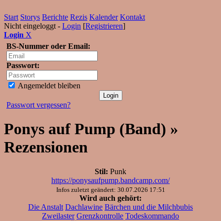
Start
Storys
Berichte
Rezis
Kalender
Kontakt
Nicht eingeloggt -
Login
[
Registrieren
]
Login
X
BS-Nummer oder Email:
Passwort:
Angemeldet bleiben
Passwort vergessen?
Ponys auf Pump (Band) »
Rezensionen
Stil:
Punk
https://ponysaufpump.bandcamp.com/
Infos zuletzt geändert: 30.07.2026 17:51
Wird auch gehört:
Die Anstalt
Dachlawine
Bärchen und die Milchbubis
Zweilaster
Grenzkontrolle
Todeskommando