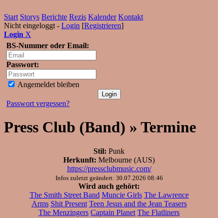
Start
Storys
Berichte
Rezis
Kalender
Kontakt
Nicht eingeloggt -
Login
[
Registrieren
]
Login
X
BS-Nummer oder Email:
Passwort:
Angemeldet bleiben
Passwort vergessen?
Press Club (Band) » Termine
Stil:
Punk
Herkunft:
Melbourne (AUS)
https://pressclubmusic.com/
Infos zuletzt geändert: 30.07.2026 08:46
Wird auch gehört:
The Smith Street Band
Muncie Girls
The Lawrence
Arms
Shit Present
Teen Jesus and the Jean Teasers
The Menzingers
Captain Planet
The Flatliners