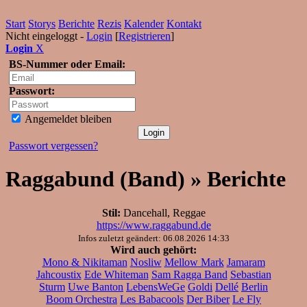
Start
Storys
Berichte
Rezis
Kalender
Kontakt
Nicht eingeloggt -
Login
[
Registrieren
]
Login
X
BS-Nummer oder Email:
Passwort:
Angemeldet bleiben
Passwort vergessen?
Raggabund (Band) » Berichte
Stil:
Dancehall, Reggae
https://www.raggabund.de
Infos zuletzt geändert: 06.08.2026 14:33
Wird auch gehört:
Mono & Nikitaman
Nosliw
Mellow Mark
Jamaram
Jahcoustix
Ede Whiteman
Sam Ragga Band
Sebastian
Sturm
Uwe Banton
LebensWeGe
Goldi
Dellé
Berlin
Boom Orchestra
Les Babacools
Der Biber
Le Fly