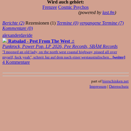
Wird auch gehört:
Frenzee
Cosmic Psychos
(powered by
last.fm
)
Berichte (2)
Rezensionen (1)
Termine (0)
vergangene Termine (7)
Kommentare (0)
alexanderdavide
Ratsalad - Pest From The West
♫
Punkrock, Power Pop. LP 2026, Pee Records, SBÄM Records
"I mooned an old lady, on the north west coastal highway, pissed all over
myself, fuck yeah", schreit Jaz auf dem nach einer westaustralischen...
[weiter]
4 Kommentare
part of
bierschinken.net
Impressum
|
Datenschutz