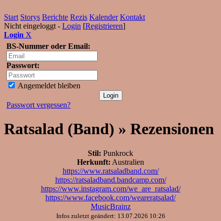
Start
Storys
Berichte
Rezis
Kalender
Kontakt
Nicht eingeloggt -
Login
[
Registrieren
]
Login
X
BS-Nummer oder Email:
Passwort:
Angemeldet bleiben
Passwort vergessen?
Ratsalad (Band) » Rezensionen
Stil:
Punkrock
Herkunft:
Australien
https://www.ratsaladband.com/
https://ratsaladband.bandcamp.com/
https://www.instagram.com/we_are_ratsalad/
https://www.facebook.com/weareratsalad/
MusicBrainz
Infos zuletzt geändert: 13.07.2026 10:26