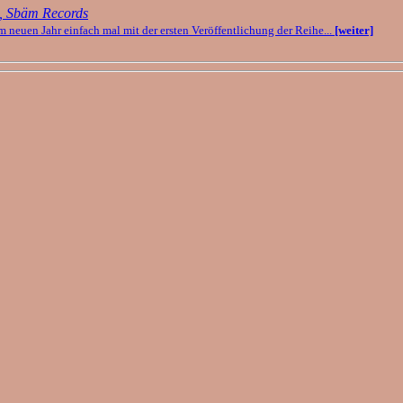
, Sbäm Records
m neuen Jahr einfach mal mit der ersten Veröffentlichung der Reihe...
[weiter]