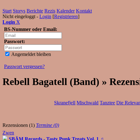
Start
Storys
Berichte
Rezis
Kalender
Kontakt
Nicht eingeloggt -
Login
[
Registrieren
]
Login
X
BS-Nummer oder Email:
Passwort:
Angemeldet bleiben
Passwort vergessen?
Rebell Bagatell (Band) » Rezen
Skranefjell
Mischwald
Tanztee
Die Releva
Rezensionen (1)
Termine (0)
Zwen
SBÄM Records - Tasty Punk Treats Vol. 1
♫