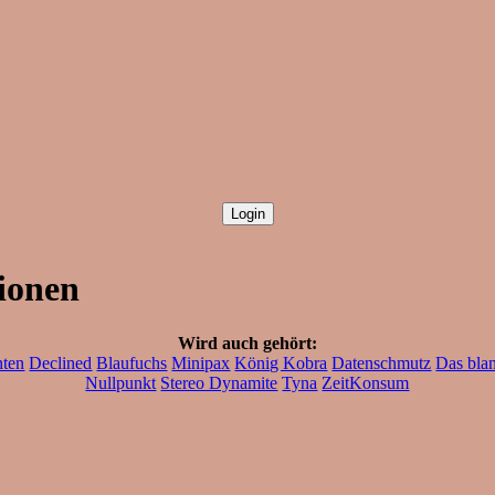
sionen
Wird auch gehört:
nten
Declined
Blaufuchs
Minipax
König Kobra
Datenschmutz
Das bla
Nullpunkt
Stereo Dynamite
Tyna
ZeitKonsum