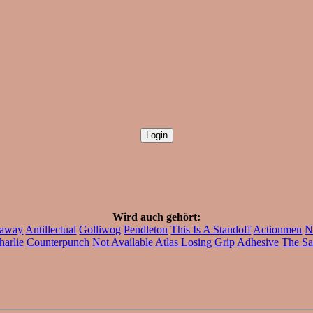
Wird auch gehört:
taway
Antillectual
Golliwog
Pendleton
This Is A Standoff
Actionmen
N
harlie
Counterpunch
Not Available
Atlas Losing Grip
Adhesive
The Sa