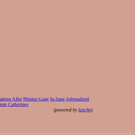
ations Afire
Phinius Gage
In-Sane
Adrenalized
inte Catherines
(powered by
last.fm
)