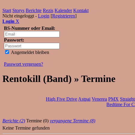
Start
Storys
Berichte
Rezis
Kalender
Kontakt
Nicht eingeloggt -
Login
[
Registrieren
]
Login
X
BS-Nummer oder Email:
Passwort:
Angemeldet bleiben
Passwort vergessen?
Rentokill (Band) » Termine
High Five Drive
Astpai
Venerea
PMX
Straigh
Bedtime For C
Berichte (2)
Termine (0)
vergangene Termine (8)
Keine Termine gefunden