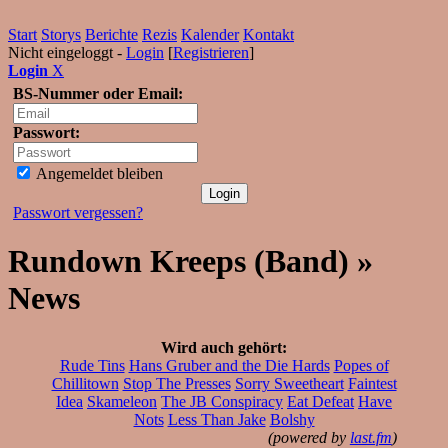
Start
Storys
Berichte
Rezis
Kalender
Kontakt
Nicht eingeloggt -
Login
[
Registrieren
]
Login
X
BS-Nummer oder Email:
Passwort:
Angemeldet bleiben
Passwort vergessen?
Rundown Kreeps (Band) »
News
Wird auch gehört:
Rude Tins
Hans Gruber and the Die Hards
Popes of
Chillitown
Stop The Presses
Sorry Sweetheart
Faintest
Idea
Skameleon
The JB Conspiracy
Eat Defeat
Have
Nots
Less Than Jake
Bolshy
(powered by
last.fm
)