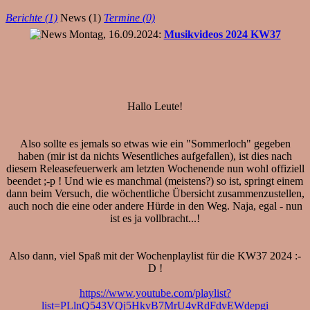
Berichte (1)
News (1)
Termine (0)
Montag, 16.09.2024:
Musikvideos 2024 KW37
Hallo Leute!
Also sollte es jemals so etwas wie ein "Sommerloch" gegeben
haben (mir ist da nichts Wesentliches aufgefallen), ist dies nach
diesem Releasefeuerwerk am letzten Wochenende nun wohl offiziell
beendet ;-p ! Und wie es manchmal (meistens?) so ist, springt einem
dann beim Versuch, die wöchentliche Übersicht zusammenzustellen,
auch noch die eine oder andere Hürde in den Weg. Naja, egal - nun
ist es ja vollbracht...!
Also dann, viel Spaß mit der Wochenplaylist für die KW37 2024 :-
D !
https://www.youtube.com/playlist?
list=PLlnQ543VQj5HkvB7MrU4vRdFdvEWdepgi