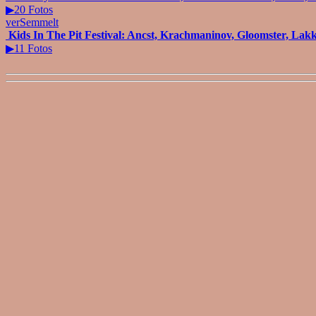
▶20 Fotos
verSemmelt
Kids In The Pit Festival: Ancst, Krachmaninov, Gloomster, Lakk
▶11 Fotos