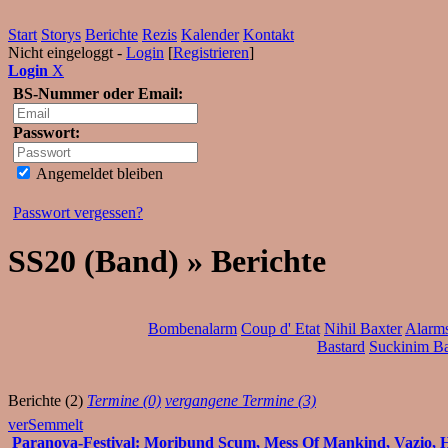
Start
Storys
Berichte
Rezis
Kalender
Kontakt
Nicht eingeloggt -
Login
[
Registrieren
]
Login
X
BS-Nummer oder Email:
Passwort:
Angemeldet bleiben
Passwort vergessen?
SS20 (Band) » Berichte
Bombenalarm
Coup d' Etat
Nihil Baxter
Alarms
Bastard
Suckinim B
Berichte (2)
Termine (0)
vergangene Termine (3)
verSemmelt
Paranoya-Festival: Moribund Scum, Mess Of Mankind, Vazio, H