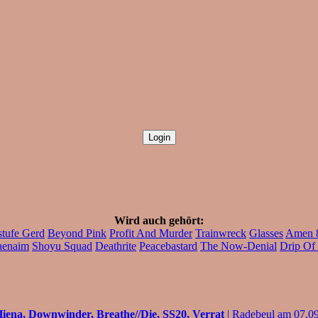
Wird auch gehört:
tufe Gerd
Beyond Pink
Profit And Murder
Trainwreck
Glasses
Amen 
aenaim
Shoyu Squad
Deathrite
Peacebastard
The Now-Denial
Drip Of 
iena, Downwinder, Breathe//Die, SS20, Verrat
| Radebeul am 07.0