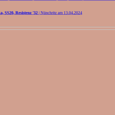
a, SS20, Resistenz '32
| Nünchritz am 13.04.2024