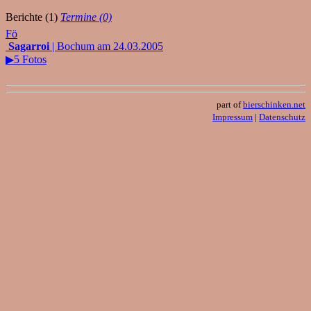
Berichte (1)
Termine (0)
Fö
Sagarroi
| Bochum am 24.03.2005
▶5 Fotos
part of
bierschinken.net
Impressum
|
Datenschutz