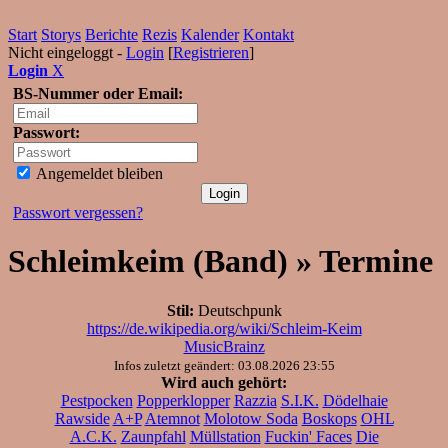
Start
Storys
Berichte
Rezis
Kalender
Kontakt
Nicht eingeloggt -
Login
[
Registrieren
]
Login
X
BS-Nummer oder Email:
Passwort:
Angemeldet bleiben
Passwort vergessen?
Schleimkeim (Band) » Termine
Stil:
Deutschpunk
https://de.wikipedia.org/wiki/Schleim-Keim
MusicBrainz
Infos zuletzt geändert: 03.08.2026 23:55
Wird auch gehört:
Pestpocken
Popperklopper
Razzia
S.I.K.
Dödelhaie
Rawside
A+P
Atemnot
Molotow Soda
Boskops
OHL
A.C.K.
Zaunpfahl
Müllstation
Fuckin' Faces
Die