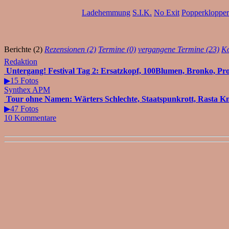
Ladehemmung
S.I.K.
No Exit
Popperklopper
Berichte (2)
Rezensionen (2)
Termine (0)
vergangene Termine (23)
Ko
Redaktion
Untergang! Festival Tag 2: Ersatzkopf, 100Blumen, Bronko, Pr
▶15 Fotos
Synthex APM
Tour ohne Namen: Wärters Schlechte, Staatspunkrott, Rasta Kn
▶47 Fotos
10 Kommentare