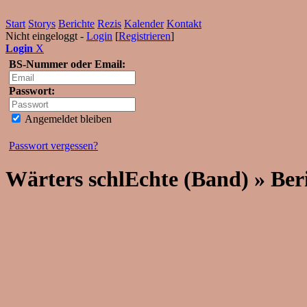
Start
Storys
Berichte
Rezis
Kalender
Kontakt
Nicht eingeloggt -
Login
[
Registrieren
]
Login
X
BS-Nummer oder Email:
Passwort:
Angemeldet bleiben
Passwort vergessen?
Wärters schlEchte (Band) » Ber