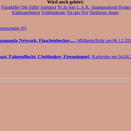
Wird auch gehört:
Frustkiller
Die Siffer
Atemnot
Ni Ju San
L.A.K.
Staatspunkrott
Bosko
Klabusterbären
Schleimkeim
Tut das Not
Verlorene Jungs
mmentare (0)
opaganda Network, Flaschenbecher,...
| Mülheim/Ruhr am 06.12.20
ast, Fahnenflucht, Chefdenker, Eisenpimmel
| Karlsruhe am 04.04