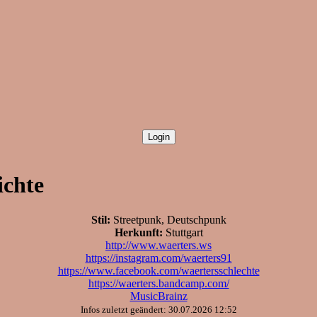
ichte
Stil:
Streetpunk, Deutschpunk
Herkunft:
Stuttgart
http://www.waerters.ws
https://instagram.com/waerters91
https://www.facebook.com/waertersschlechte
https://waerters.bandcamp.com/
MusicBrainz
Infos zuletzt geändert: 30.07.2026 12:52