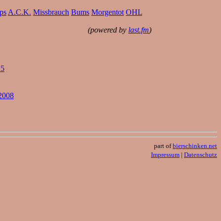
ps
A.C.K.
Missbrauch
Bums
Morgentot
OHL
(powered by
last.fm
)
25
.2008
part of
bierschinken.net
Impressum
|
Datenschutz