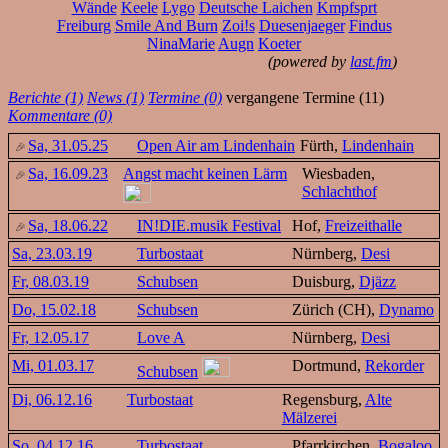
Wände
Keele
Lygo
Deutsche Laichen
Kmpfsprt
Freiburg
Smile And Burn
Zoi!s
Duesenjaeger
Findus
NinaMarie
Augn
Koeter
(powered by
last.fm
)
Berichte (1)
News (1)
Termine (0)
vergangene Termine (11)
Kommentare (0)
Sa, 31.05.25
Open Air am Lindenhain
Fürth,
Lindenhain
Sa, 16.09.23
Angst macht keinen Lärm
Wiesbaden,
Schlachthof
Sa, 18.06.22
IN!DIE.musik Festival
Hof,
Freizeithalle
Sa, 23.03.19
Turbostaat
Nürnberg,
Desi
Fr, 08.03.19
Schubsen
Duisburg,
Djäzz
Do, 15.02.18
Schubsen
Zürich (CH),
Dynamo
Fr, 12.05.17
Love A
Nürnberg,
Desi
Mi, 01.03.17
Dortmund,
Rekorder
Schubsen
Di, 06.12.16
Turbostaat
Regensburg,
Alte
Mälzerei
So, 04.12.16
Turbostaat
Pfarrkirchen,
Bogaloo