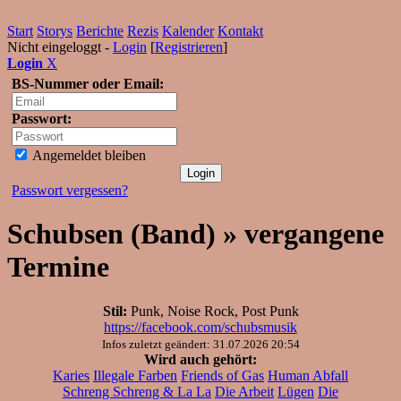
Start
Storys
Berichte
Rezis
Kalender
Kontakt
Nicht eingeloggt -
Login
[
Registrieren
]
Login
X
BS-Nummer oder Email:
Passwort:
Angemeldet bleiben
Passwort vergessen?
Schubsen (Band) » vergangene
Termine
Stil:
Punk, Noise Rock, Post Punk
https://facebook.com/schubsmusik
Infos zuletzt geändert: 31.07.2026 20:54
Wird auch gehört:
Karies
Illegale Farben
Friends of Gas
Human Abfall
Schreng Schreng & La La
Die Arbeit
Lügen
Die