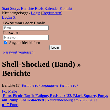
Start
Storys
Berichte
Rezis
Kalender
Kontakt
Nicht eingeloggt -
Login
[
Registrieren
]
Login
X
BS-Nummer oder Email:
Passwort:
Angemeldet bleiben
Passwort vergessen?
Shell-Shocked (Band) »
Berichte
Berichte (1)
Termine (0)
vergangene Termine (6)
Fö
,
Melle
Punx Picnic Tag 1: Fatigue, Resistenz '32, Black Square, Ponys
auf Pump, Shell-Shocked
| Neubrandenburg am 26.08.2022
▶17 Fotos