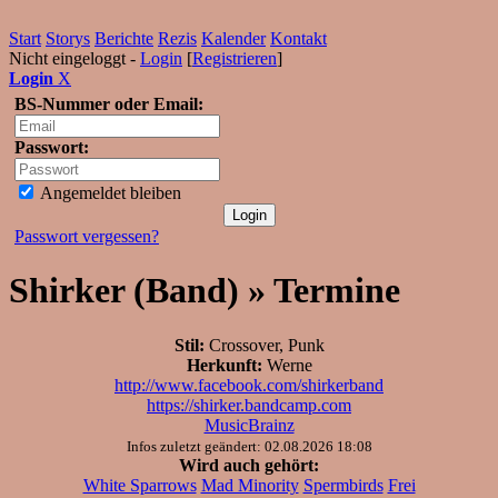
Start
Storys
Berichte
Rezis
Kalender
Kontakt
Nicht eingeloggt -
Login
[
Registrieren
]
Login
X
BS-Nummer oder Email:
Passwort:
Angemeldet bleiben
Passwort vergessen?
Shirker (Band) » Termine
Stil:
Crossover, Punk
Herkunft:
Werne
http://www.facebook.com/shirkerband
https://shirker.bandcamp.com
MusicBrainz
Infos zuletzt geändert: 02.08.2026 18:08
Wird auch gehört:
White Sparrows
Mad Minority
Spermbirds
Frei