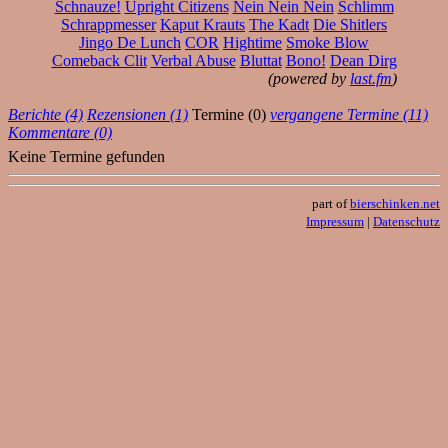
Schnauze!
Upright Citizens
Nein Nein Nein
Schlimm
Schrappmesser
Kaput Krauts
The Kadt
Die Shitlers
Jingo De Lunch
COR
Hightime
Smoke Blow
Comeback Clit
Verbal Abuse
Bluttat
Bono!
Dean Dirg
(powered by
last.fm
)
Berichte (4)
Rezensionen (1)
Termine (0)
vergangene Termine (11)
Kommentare (0)
Keine Termine gefunden
part of
bierschinken.net
Impressum
|
Datenschutz