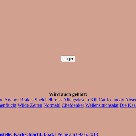
Wird auch gehört:
he Anchor Brakes
Speichelbroiss
Alltagsdasein
Kill Cat Kennedy
Abser
enflucht
Wilde Zeiten
Normahl
Chefdenker
Wellensittichsalat
Die Kass
lle, Kackschlacht, t.o.d.
| Peine am 09.05.2013