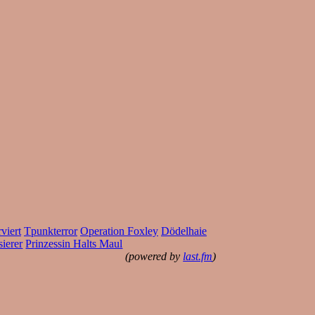
viert
Tpunkterror
Operation Foxley
Dödelhaie
ierer
Prinzessin Halts Maul
(powered by
last.fm
)