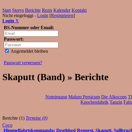
Start
Storys
Berichte
Rezis
Kalender
Kontakt
Nicht eingeloggt -
Login
[
Registrieren
]
Login
X
BS-Nummer oder Email:
Passwort:
Angemeldet bleiben
Passwort vergessen?
Skaputt (Band) » Berichte
Noteingang
Malum Persicum
Die Alkocops
T
Knochenfabrik
Tanzig
Fahn
Berichte (1)
Termine (0)
Coco
Himmelfahrtskommando: Deathbed Request, Skaputt, Sollbruchste