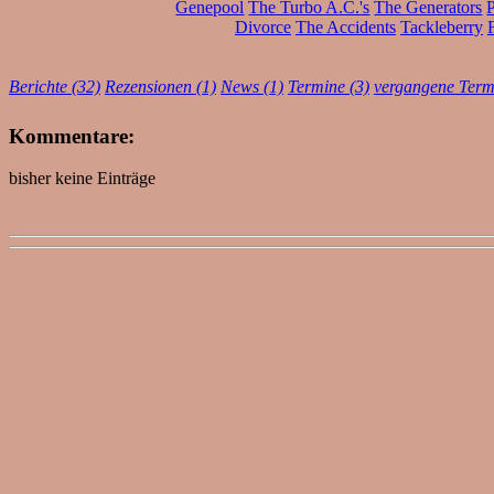
Genepool
The Turbo A.C.'s
The Generators
Divorce
The Accidents
Tackleberry
Berichte (32)
Rezensionen (1)
News (1)
Termine (3)
vergangene Term
Kommentare:
bisher keine Einträge