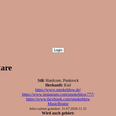
are
Stil:
Hardcore, Punkrock
Herkunft:
Kiel
https://www.smokeblow.de/
https://www.instagram.com/smokeblow777/
https://www.facebook.com/smokeblow
MusicBrainz
Infos zuletzt geändert: 31.07.2026 11:31
Wird auch gehört: