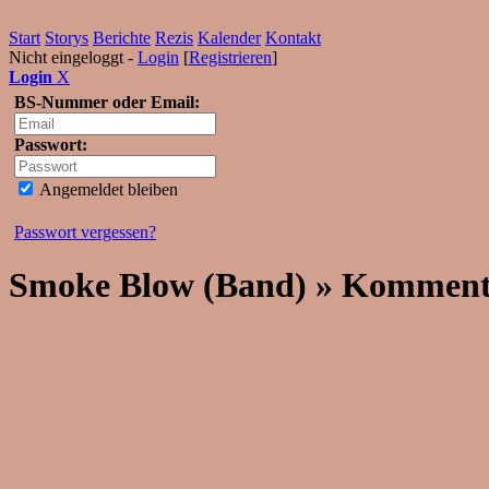
Start
Storys
Berichte
Rezis
Kalender
Kontakt
Nicht eingeloggt -
Login
[
Registrieren
]
Login
X
BS-Nummer oder Email:
Passwort:
Angemeldet bleiben
Passwort vergessen?
Smoke Blow (Band) » Komment