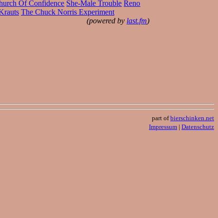
hurch Of Confidence
She-Male Trouble
Reno
Krauts
The Chuck Norris Experiment
(powered by
last.fm
)
part of
bierschinken.net
Impressum
|
Datenschutz