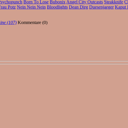
Psychopunch
Born To Lose
Bubonix
Angel City Outcasts
Steakknife
C
Frau Potz
Nein Nein Nein
Bloodlights
Dean Dirg
Duesenjaeger
Kaput 
ine (107)
Kommentare (0)