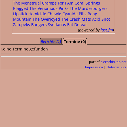
The Menstrual Cramps
For I Am
Coral Springs
Blagged
The Venomous Pinks
The Murderburgers
Lipstick Homicide
Chewie
Cyanide Pills
Bong
Mountain
The Overjoyed
The Crash Mats
Acid Snot
Zatopeks
Bangers
Svetlanas
Eat Defeat
(powered by
last.fm
)
Berichte (1)
Termine (0)
Keine Termine gefunden
part of
bierschinken.net
Impressum
|
Datenschutz