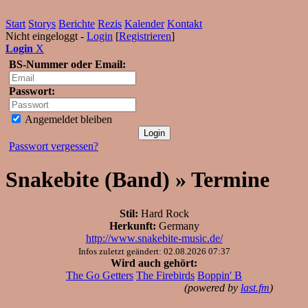
Start
Storys
Berichte
Rezis
Kalender
Kontakt
Nicht eingeloggt -
Login
[
Registrieren
]
Login
X
BS-Nummer oder Email:
Passwort:
Angemeldet bleiben
Passwort vergessen?
Snakebite (Band) » Termine
Stil:
Hard Rock
Herkunft:
Germany
http://www.snakebite-music.de/
Infos zuletzt geändert: 02.08.2026 07:37
Wird auch gehört:
The Go Getters
The Firebirds
Boppin' B
(powered by
last.fm
)