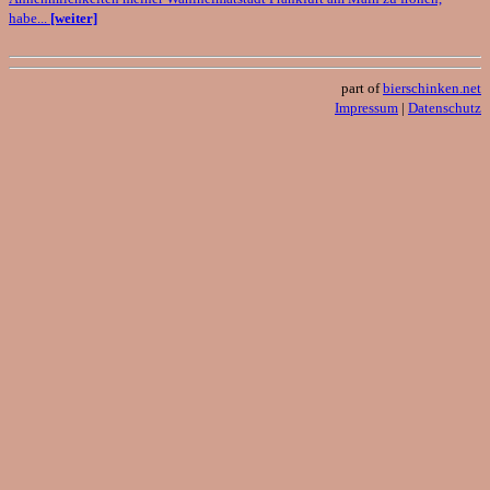
habe...
[weiter]
part of
bierschinken.net
Impressum
|
Datenschutz