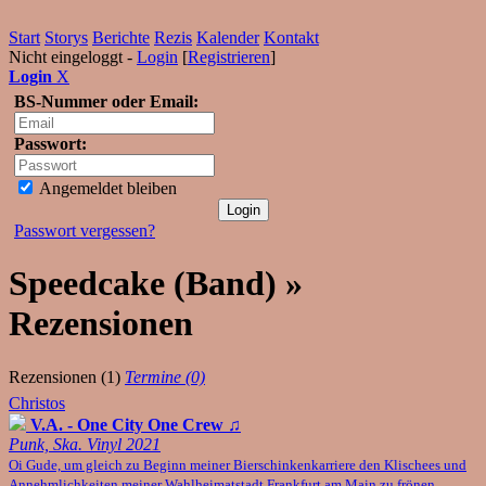
Start
Storys
Berichte
Rezis
Kalender
Kontakt
Nicht eingeloggt -
Login
[
Registrieren
]
Login
X
BS-Nummer oder Email:
Passwort:
Angemeldet bleiben
Passwort vergessen?
Speedcake (Band) »
Rezensionen
Rezensionen (1)
Termine (0)
Christos
V.A. - One City One Crew
♫
Punk, Ska. Vinyl 2021
Oi Gude, um gleich zu Beginn meiner Bierschinkenkarriere den Klischees und
Annehmlichkeiten meiner Wahlheimatstadt Frankfurt am Main zu frönen,