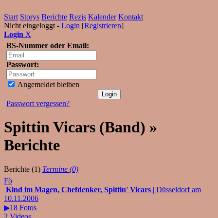
Start
Storys
Berichte
Rezis
Kalender
Kontakt
Nicht eingeloggt -
Login
[
Registrieren
]
Login
X
BS-Nummer oder Email:
Passwort:
Angemeldet bleiben
Passwort vergessen?
Spittin Vicars (Band) »
Berichte
Berichte (1)
Termine (0)
Fö
Kind im Magen, Chefdenker, Spittin' Vicars
| Düsseldorf am
10.11.2006
▶18 Fotos
2 Videos