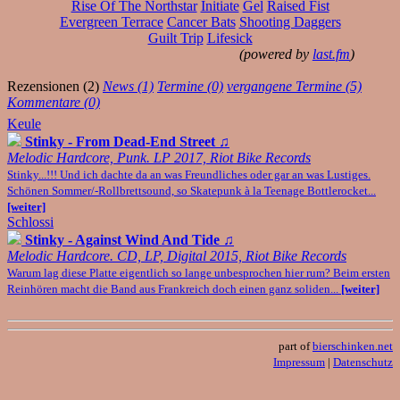
Rise Of The Northstar
Initiate
Gel
Raised Fist
Evergreen Terrace
Cancer Bats
Shooting Daggers
Guilt Trip
Lifesick
(powered by
last.fm
)
Rezensionen (2)
News (1)
Termine (0)
vergangene Termine (5)
Kommentare (0)
Keule
Stinky - From Dead-End Street
♫
Melodic Hardcore, Punk. LP 2017, Riot Bike Records
Stinky...!!! Und ich dachte da an was Freundliches oder gar an was Lustiges.
Schönen Sommer/-Rollbrettsound, so Skatepunk à la Teenage Bottlerocket...
[weiter]
Schlossi
Stinky - Against Wind And Tide
♫
Melodic Hardcore. CD, LP, Digital 2015, Riot Bike Records
Warum lag diese Platte eigentlich so lange unbesprochen hier rum? Beim ersten
Reinhören macht die Band aus Frankreich doch einen ganz soliden...
[weiter]
part of
bierschinken.net
Impressum
|
Datenschutz