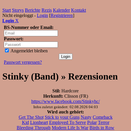
Start
Storys
Berichte
Rezis
Kalender
Kontakt
Nicht eingeloggt -
Login
[
Registrieren
]
Login
X
BS-Nummer oder Email:
Passwort:
Angemeldet bleiben
Passwort vergessen?
Stinky (Band) » Rezensionen
Stil:
Hardcore
Herkunft:
Clisson (FR)
https://www.facebook.com/Stinkyhc/
Infos zuletzt geändert: 02.08.2026 04:03
Wird auch gehört:
Get The Shot
Stick to your Guns
Nasty
Comeback
Kid
Lionheart
Employed To Serve
Polar
Terror
Bleeding Through
Modern Life Is War
Birds in Row