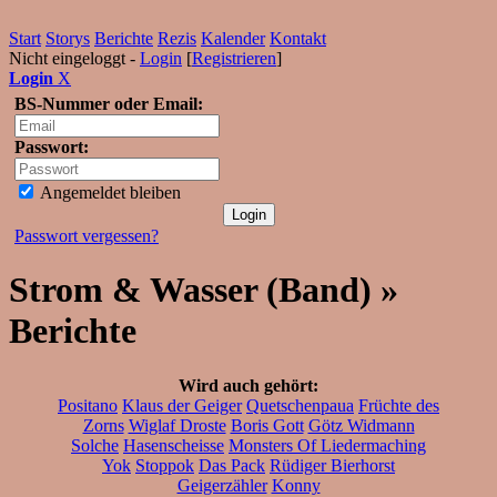
Start
Storys
Berichte
Rezis
Kalender
Kontakt
Nicht eingeloggt -
Login
[
Registrieren
]
Login
X
BS-Nummer oder Email:
Passwort:
Angemeldet bleiben
Passwort vergessen?
Strom & Wasser (Band) »
Berichte
Wird auch gehört:
Positano
Klaus der Geiger
Quetschenpaua
Früchte des
Zorns
Wiglaf Droste
Boris Gott
Götz Widmann
Solche
Hasenscheisse
Monsters Of Liedermaching
Yok
Stoppok
Das Pack
Rüdiger Bierhorst
Geigerzähler
Konny