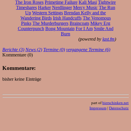
The Iron Roses
Primetime Failure
Kali Masi
Tightwire
Timeshares
Harker
Nerdlinger
Mercy Music
The Run
Up
Western Settings
Brendan Kelly and the
Wandering Birds
Irish Handcuffs
The Venomous
Pinks
The Murderburgers
Braincoats
Mikey Erg
Counterpunch
Bong Mountain
For I Am
Smile And
Burn
(powered by
last.fm
)
Berichte (3)
News (2)
Termine (0)
vergangene Termine (6)
Kommentare (0)
Kommentare:
bisher keine Einträge
part of
bierschinken.net
Impressum
|
Datenschutz