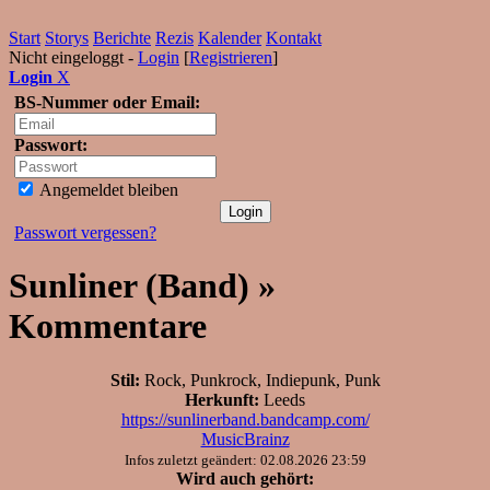
Start
Storys
Berichte
Rezis
Kalender
Kontakt
Nicht eingeloggt -
Login
[
Registrieren
]
Login
X
BS-Nummer oder Email:
Passwort:
Angemeldet bleiben
Passwort vergessen?
Sunliner (Band) »
Kommentare
Stil:
Rock, Punkrock, Indiepunk, Punk
Herkunft:
Leeds
https://sunlinerband.bandcamp.com/
MusicBrainz
Infos zuletzt geändert: 02.08.2026 23:59
Wird auch gehört: