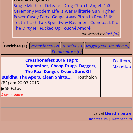
Single Mothers
Defeater
Drug Church
Angel Du$t
Ceremony
Modern Life Is War
Militarie Gun
Higher
Power
Casey
Pabst
Gouge Away
Birds in Row
Milk
Teeth
Trash Talk
Speedway
Basement
Comeback Kid
The Dirty Nil
Fucked Up
Touché Amoré
(powered by
last.fm
)
Berichte (1)
Rezensionen (2)
Termine (0)
vergangene Termine (5)
Kommentare (0)
Crossbonefest 2015 Tag 1:
Fö
,
timm
,
Dopamines, Cheap Drugs, Daggers,
Mazeddo
The Real Danger, Swain, Sons Of
Buddha, The Apers, Clean Shirts,...
| Houthalen
(BE) am 20.03.2015
▶58 Fotos
3 Kommentare
part of
bierschinken.net
Impressum
|
Datenschutz