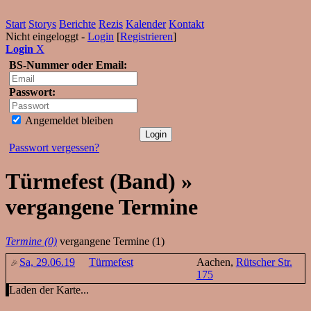
Start
Storys
Berichte
Rezis
Kalender
Kontakt
Nicht eingeloggt -
Login
[
Registrieren
]
Login
X
BS-Nummer oder Email:
Passwort:
Angemeldet bleiben
Passwort vergessen?
Türmefest (Band) »
vergangene Termine
Termine (0)
vergangene Termine (1)
Sa, 29.06.19
Türmefest
Aachen,
Rütscher Str.
175
Laden der Karte...