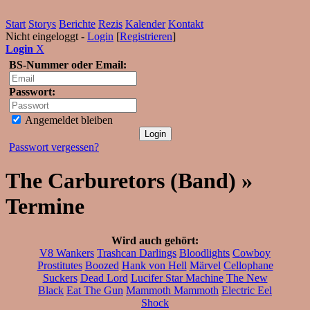
Start
Storys
Berichte
Rezis
Kalender
Kontakt
Nicht eingeloggt -
Login
[
Registrieren
]
Login
X
BS-Nummer oder Email:
Passwort:
Angemeldet bleiben
Passwort vergessen?
The Carburetors (Band) »
Termine
Wird auch gehört:
V8 Wankers
Trashcan Darlings
Bloodlights
Cowboy
Prostitutes
Boozed
Hank von Hell
Märvel
Cellophane
Suckers
Dead Lord
Lucifer Star Machine
The New
Black
Eat The Gun
Mammoth Mammoth
Electric Eel
Shock