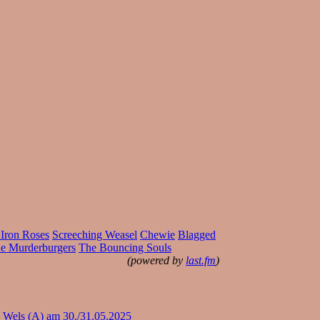
Iron Roses
Screeching Weasel
Chewie
Blagged
e Murderburgers
The Bouncing Souls
(powered by
last.fm
)
 Wels (A) am 30./31.05.2025