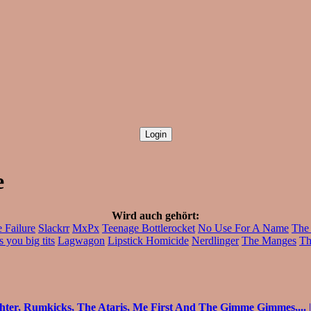
e
Wird auch gehört:
 Failure
Slackrr
MxPx
Teenage Bottlerocket
No Use For A Name
The 
 you big tits
Lagwagon
Lipstick Homicide
Nerdlinger
The Manges
Th
ghter, Rumkicks, The Ataris, Me First And The Gimme Gimmes,...
|