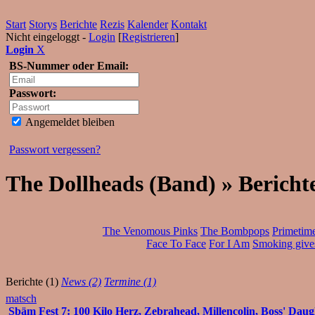
Start
Storys
Berichte
Rezis
Kalender
Kontakt
Nicht eingeloggt -
Login
[
Registrieren
]
Login
X
BS-Nummer oder Email:
Passwort:
Angemeldet bleiben
Passwort vergessen?
The Dollheads (Band) » Bericht
The Venomous Pinks
The Bombpops
Primetime
Face To Face
For I Am
Smoking gives
Berichte (1)
News (2)
Termine (1)
matsch
Sbäm Fest 7: 100 Kilo Herz, Zebrahead, Millencolin, Boss' Dau