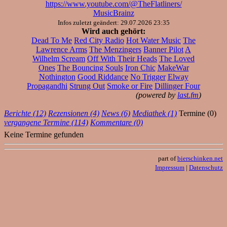
https://www.youtube.com/@TheFlatliners/
MusicBrainz
Infos zuletzt geändert: 29.07.2026 23:35
Wird auch gehört:
Dead To Me
Red City Radio
Hot Water Music
The
Lawrence Arms
The Menzingers
Banner Pilot
A
Wilhelm Scream
Off With Their Heads
The Loved
Ones
The Bouncing Souls
Iron Chic
MakeWar
Nothington
Good Riddance
No Trigger
Elway
Propagandhi
Strung Out
Smoke or Fire
Dillinger Four
(powered by
last.fm
)
Berichte (12)
Rezensionen (4)
News (6)
Mediathek (1)
Termine (0)
vergangene Termine (114)
Kommentare (0)
Keine Termine gefunden
part of
bierschinken.net
Impressum
|
Datenschutz