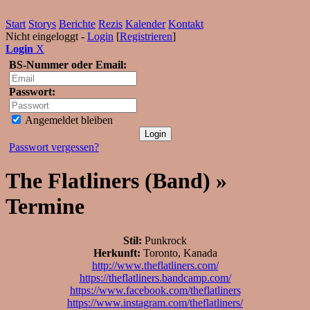
Start
Storys
Berichte
Rezis
Kalender
Kontakt
Nicht eingeloggt -
Login
[
Registrieren
]
Login
X
BS-Nummer oder Email:
Passwort:
Angemeldet bleiben
Passwort vergessen?
The Flatliners (Band) »
Termine
Stil:
Punkrock
Herkunft:
Toronto, Kanada
http://www.theflatliners.com/
https://theflatliners.bandcamp.com/
https://www.facebook.com/theflatliners
https://www.instagram.com/theflatliners/