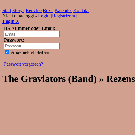
Start
Storys
Berichte
Rezis
Kalender
Kontakt
Nicht eingeloggt -
Login
[
Registrieren
]
Login
X
BS-Nummer oder Email:
Passwort:
Angemeldet bleiben
Passwort vergessen?
The Graviators (Band) » Rezen