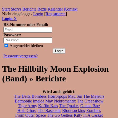
Start
Storys
Berichte
Rezis
Kalender
Kontakt
Nicht eingeloggt -
Login
[
Registrieren
]
Login
X
BS-Nummer oder Email:
Passwort:
Angemeldet bleiben
Passwort vergessen?
The Hillbilly Moon Explosion
(Band) » Berichte
Wird auch gehört:
The Delta Bombers
Horrorpops
Mad Sin
The Meteors
Batmobile
Imelda May
Nekromantix
The Creepshow
Tiger Army
Koffin Kats
The Quakes
Guana Batz
Hola Ghost
The Baseballs
Bloodsucking Zombies
From Outer Space
The Go Getters
Kitty In A Casket