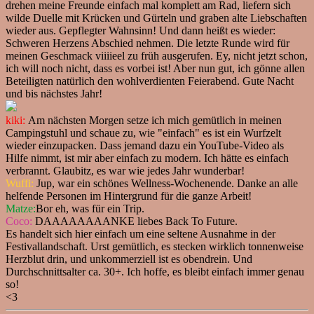
drehen meine Freunde einfach mal komplett am Rad, liefern sich
wilde Duelle mit Krücken und Gürteln und graben alte Liebschaften
wieder aus. Gepflegter Wahnsinn! Und dann heißt es wieder:
Schweren Herzens Abschied nehmen. Die letzte Runde wird für
meinen Geschmack viiiieel zu früh ausgerufen. Ey, nicht jetzt schon,
ich will noch nicht, dass es vorbei ist! Aber nun gut, ich gönne allen
Beteiligten natürlich den wohlverdienten Feierabend. Gute Nacht
und bis nächstes Jahr!
kiki:
Am nächsten Morgen setze ich mich gemütlich in meinen
Campingstuhl und schaue zu, wie "einfach" es ist ein Wurfzelt
wieder einzupacken. Dass jemand dazu ein YouTube-Video als
Hilfe nimmt, ist mir aber einfach zu modern. Ich hätte es einfach
verbrannt. Glaubitz, es war wie jedes Jahr wunderbar!
Wuffi:
Jup, war ein schönes Wellness-Wochenende. Danke an alle
helfende Personen im Hintergrund für die ganze Arbeit!
Matze:
Bor eh, was für ein Trip.
Coco:
DAAAAAAAANKE liebes Back To Future.
Es handelt sich hier einfach um eine seltene Ausnahme in der
Festivallandschaft. Urst gemütlich, es stecken wirklich tonnenweise
Herzblut drin, und unkommerziell ist es obendrein. Und
Durchschnittsalter ca. 30+. Ich hoffe, es bleibt einfach immer genau
so!
<3