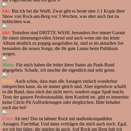
kiki:
Bin ich bei die Wuffi. Zwar gibt es heute eine 1:1 Kopie ihrer
Show von Rock-am-Berg vor 3 Wochen, was aber auch fast zu
befürchten war.
kiki:
Trotzdem sind DRITTE WAHL besonders live immer Garant
für einen stimmungsvollen Abend und auch wenn mir das letzte
Album deutlich zu poppig ausgefallen ist, sind es im aktuellen Set
besonders die neuen Songs, die für gute Laune beim Publikum
sorgen.
Matze:
Für mich haben die leider ihren Status als Punk-Band
abgegeben. Schade, ich mochte die eigentlich mal sehr gerne.
Wuffi:
Auch schön, dass man alle Ansagen einfach wunderbar
mitsprechen kann, da sie immer gleich sind. Aber irgendwie schafft
es die Band, dass mich das nicht nervt, sondern sogar Spaß macht.
Trotz der ganzen Professionalität, dem Konfetti etc. gibt es immerhin
keine Circle-Pit Aufforderungen oder dergleichen. Bitte behaltet
euch das bei!
Coco:
Ah nee! Das ist lahmer Rock mit stadionkompatiblen
Ansagen. Furchtbar. Und dann verfolgen die mich auch noch. Egal,
wo ich hin fahre, die spielen da auch. Auf Rock am Berg hab ich