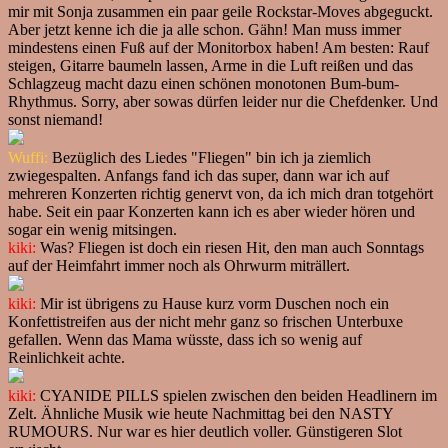
mir mit Sonja zusammen ein paar geile Rockstar-Moves abgeguckt.
Aber jetzt kenne ich die ja alle schon. Gähn! Man muss immer
mindestens einen Fuß auf der Monitorbox haben! Am besten: Rauf
steigen, Gitarre baumeln lassen, Arme in die Luft reißen und das
Schlagzeug macht dazu einen schönen monotonen Bum-bum-
Rhythmus. Sorry, aber sowas dürfen leider nur die Chefdenker. Und
sonst niemand!
Wuffi:
Bezüglich des Liedes "Fliegen" bin ich ja ziemlich
zwiegespalten. Anfangs fand ich das super, dann war ich auf
mehreren Konzerten richtig genervt von, da ich mich dran totgehört
habe. Seit ein paar Konzerten kann ich es aber wieder hören und
sogar ein wenig mitsingen.
kiki:
Was? Fliegen ist doch ein riesen Hit, den man auch Sonntags
auf der Heimfahrt immer noch als Ohrwurm miträllert.
kiki:
Mir ist übrigens zu Hause kurz vorm Duschen noch ein
Konfettistreifen aus der nicht mehr ganz so frischen Unterbuxe
gefallen. Wenn das Mama wüsste, dass ich so wenig auf
Reinlichkeit achte.
kiki:
CYANIDE PILLS spielen zwischen den beiden Headlinern im
Zelt. Ähnliche Musik wie heute Nachmittag bei den NASTY
RUMOURS. Nur war es hier deutlich voller. Günstigeren Slot