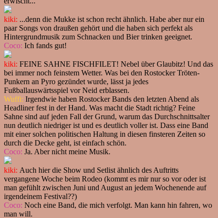
erwischt...
kiki:
...denn die Mukke ist schon recht ähnlich. Habe aber nur ein
paar Songs von draußen gehört und die haben sich perfekt als
Hintergrundmusik zum Schnacken und Bier trinken geeignet.
Coco:
Ich fands gut!
kiki:
FEINE SAHNE FISCHFILET! Nebel über Glaubitz! Und das
bei immer noch feinstem Wetter. Was bei den Rostocker Tröten-
Punkern an Pyro gezündet wurde, lässt ja jedes
Fußballauswärtsspiel vor Neid erblassen.
Wuffi:
Irgendwie haben Rostocker Bands den letzten Abend als
Headliner fest in der Hand. Was macht die Stadt richtig? Feine
Sahne sind auf jeden Fall der Grund, warum das Durchschnittsalter
nun deutlich niedriger ist und es deutlich voller ist. Dass eine Band
mit einer solchen politischen Haltung in diesen finsteren Zeiten so
durch die Decke geht, ist einfach schön.
Coco:
Ja. Aber nicht meine Musik.
kiki:
Auch hier die Show und Setlist ähnlich des Auftritts
vergangene Woche beim Rodeo (kommt es mir nur so vor oder ist
man gefühlt zwischen Juni und August an jedem Wochenende auf
irgendeinem Festival??)
Coco:
Noch eine Band, die mich verfolgt. Man kann hin fahren, wo
man will.