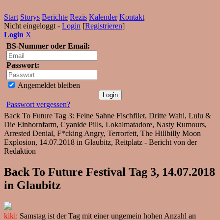
Start
Storys
Berichte
Rezis
Kalender
Kontakt
Nicht eingeloggt -
Login
[
Registrieren
]
Login
X
BS-Nummer oder Email:
Passwort:
Angemeldet bleiben
Passwort vergessen?
Back To Future Tag 3: Feine Sahne Fischfilet, Dritte Wahl, Lulu &
Die Einhornfarm, Cyanide Pills, Lokalmatadore, Nasty Rumours,
Arrested Denial, F*cking Angry, Terrorfett, The Hillbilly Moon
Explosion, 14.07.2018 in Glaubitz, Reitplatz - Bericht von der
Redaktion
Back To Future Festival Tag 3, 14.07.2018
in Glaubitz
kiki:
Samstag ist der Tag mit einer ungemein hohen Anzahl an