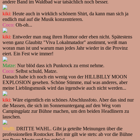
andere Band im Waldbad war tatsächlich noch besser.
kiki:
Heute auch in wirklich schönem Shirt, da kann man sich ja
endlich mal auf die Musik konzentrieren.
Coco:
Oh-oh...
kiki:
Entweder man mag ihren Humor oder eben nicht. Spätestens
wenn ganz Glaubitz "Viva Lokalmatador" anstimmt, weiß man
woran man ist und warum man jedes Jahr wieder in die Provinz
eiert. Ein Fest wie immer!
Matze:
Nur blöd dass ich Punkrock zu ernst nehme.
Coco:
Selbst schuld, Matze.
Danach habe ich noch ein wenig von der HILLBILLY MOON
EXPLOSION gesehen. Schöne Stimme, mal was anderes, aber
meine Lieblingsmusik wird das irgendwie auch nicht werden...
kiki:
Wäre eigentlich ein schönes Abschlussfoto. Aber das sind nur
die Massen, die sich im Sonnenuntergang auf den Weg vom
Campingplatz zur Bühne machen, um den beiden Headlinern zu
lauschen.
Wuffi:
DRITTE WAHL. Gibt ja geteilte Meinungen über die
professionellen Rostocker. Bei mir gilt wie stets: ab vor die Bühne
zur Pogo-Meute und los geht‘s!