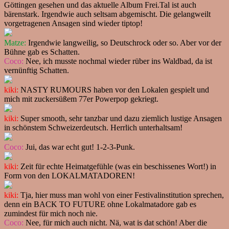
Göttingen gesehen und das aktuelle Album Frei.Tal ist auch
bärenstark. Irgendwie auch seltsam abgemischt. Die gelangweilt
vorgetragenen Ansagen sind wieder tiptop!
Matze:
Irgendwie langweilig, so Deutschrock oder so. Aber vor der
Bühne gab es Schatten.
Coco:
Nee, ich musste nochmal wieder rüber ins Waldbad, da ist
vernünftig Schatten.
kiki:
NASTY RUMOURS haben vor den Lokalen gespielt und
mich mit zuckersüßem 77er Powerpop gekriegt.
kiki:
Super smooth, sehr tanzbar und dazu ziemlich lustige Ansagen
in schönstem Schweizerdeutsch. Herrlich unterhaltsam!
Coco:
Jui, das war echt gut! 1-2-3-Punk.
kiki:
Zeit für echte Heimatgefühle (was ein beschissenes Wort!) in
Form von den LOKALMATADOREN!
kiki:
Tja, hier muss man wohl von einer Festivalinstitution sprechen,
denn ein BACK TO FUTURE ohne Lokalmatadore gab es
zumindest für mich noch nie.
Coco:
Nee, für mich auch nicht. Nä, wat is dat schön! Aber die