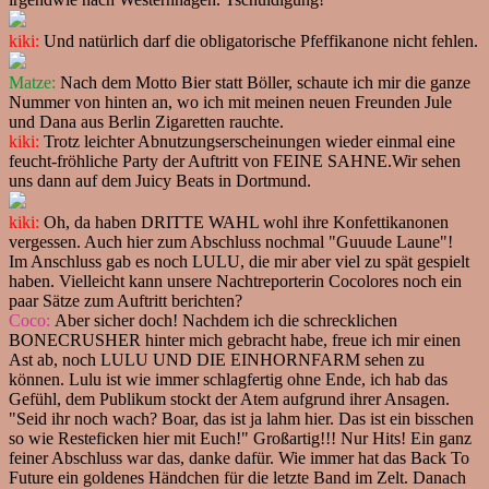
kiki:
Und natürlich darf die obligatorische Pfeffikanone nicht fehlen.
Matze:
Nach dem Motto Bier statt Böller, schaute ich mir die ganze
Nummer von hinten an, wo ich mit meinen neuen Freunden Jule
und Dana aus Berlin Zigaretten rauchte.
kiki:
Trotz leichter Abnutzungserscheinungen wieder einmal eine
feucht-fröhliche Party der Auftritt von FEINE SAHNE.Wir sehen
uns dann auf dem Juicy Beats in Dortmund.
kiki:
Oh, da haben DRITTE WAHL wohl ihre Konfettikanonen
vergessen. Auch hier zum Abschluss nochmal "Guuude Laune"!
Im Anschluss gab es noch LULU, die mir aber viel zu spät gespielt
haben. Vielleicht kann unsere Nachtreporterin Cocolores noch ein
paar Sätze zum Auftritt berichten?
Coco:
Aber sicher doch! Nachdem ich die schrecklichen
BONECRUSHER hinter mich gebracht habe, freue ich mir einen
Ast ab, noch LULU UND DIE EINHORNFARM sehen zu
können. Lulu ist wie immer schlagfertig ohne Ende, ich hab das
Gefühl, dem Publikum stockt der Atem aufgrund ihrer Ansagen.
"Seid ihr noch wach? Boar, das ist ja lahm hier. Das ist ein bisschen
so wie Resteficken hier mit Euch!" Großartig!!! Nur Hits! Ein ganz
feiner Abschluss war das, danke dafür. Wie immer hat das Back To
Future ein goldenes Händchen für die letzte Band im Zelt. Danach