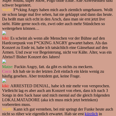
Super Sound, super Show, Pogo ohne Ende. Alle Anwesenden sind
schwer begeistert.
Wuffi:
F*cking Angry haben mich auch ziemlich umgehauen. Wollt
sie schon lange mal live sehen, hat nie geklappt und dann das heute.
Da beißt man sich echt in den Arsch, dass man sie erst jetzt live
sieht. Hätte gerne noch ein, zwei oder auch mehr Stündchen so
weitergehen können…
kiki:
Es scheint als wenn alle Menschen vor der Bühne auf den
Hardcorepunk von F*CKING ANGRY gewartet haben. Als das
Konzert zu Ende ist, habe ich tatsächlich eine Gänsehaut auf den
Armen. Und zwar vor Begeisterung, nicht vor Kälte. Alter, was ein
Abriss!! Bisher Konzert des Jahres!
Matze:
Fuckin Angry, fatt. da gibt es nichts zu meckern.
Coco:
Ich hab sie in der letzten Zeit einfach ein klein wenig zu
häufig gesehen. Aber trotzdem gut, keine Frage.
kiki:
ARRESTED DENIAL, habe ich mir mehr von versprochen.
Vielleicht lag es aber auch am Konzert von eben, dass ich nach 3
Songs in den Sack haue und mich mental auf die gleich folgenden
LOKALMATADORE (aka ich muss mich jetzt betrinken)
vorbereiten muss.
Wuffi:
Kann ich gut verstehen, bei mir springt der Funke heute auch
nicht so rüber wie eigentlich erwartet. Hab sie erst
kürzlich
in