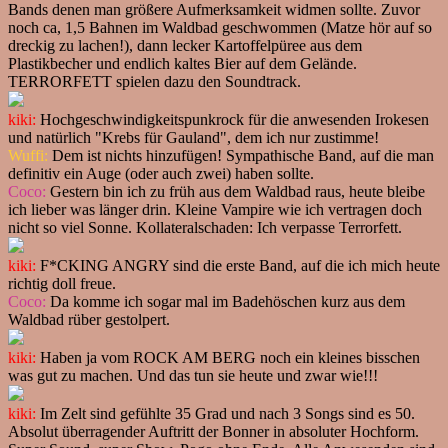
Bands denen man größere Aufmerksamkeit widmen sollte. Zuvor
noch ca, 1,5 Bahnen im Waldbad geschwommen (Matze hör auf so
dreckig zu lachen!), dann lecker Kartoffelpüree aus dem
Plastikbecher und endlich kaltes Bier auf dem Gelände.
TERRORFETT spielen dazu den Soundtrack.
kiki:
Hochgeschwindigkeitspunkrock für die anwesenden Irokesen
und natürlich "Krebs für Gauland", dem ich nur zustimme!
Wuffi:
Dem ist nichts hinzufügen! Sympathische Band, auf die man
definitiv ein Auge (oder auch zwei) haben sollte.
Coco:
Gestern bin ich zu früh aus dem Waldbad raus, heute bleibe
ich lieber was länger drin. Kleine Vampire wie ich vertragen doch
nicht so viel Sonne. Kollateralschaden: Ich verpasse Terrorfett.
kiki:
F*CKING ANGRY sind die erste Band, auf die ich mich heute
richtig doll freue.
Coco:
Da komme ich sogar mal im Badehöschen kurz aus dem
Waldbad rüber gestolpert.
kiki:
Haben ja vom ROCK AM BERG noch ein kleines bisschen
was gut zu machen. Und das tun sie heute und zwar wie!!!
kiki:
Im Zelt sind gefühlte 35 Grad und nach 3 Songs sind es 50.
Absolut überragender Auftritt der Bonner in absoluter Hochform.