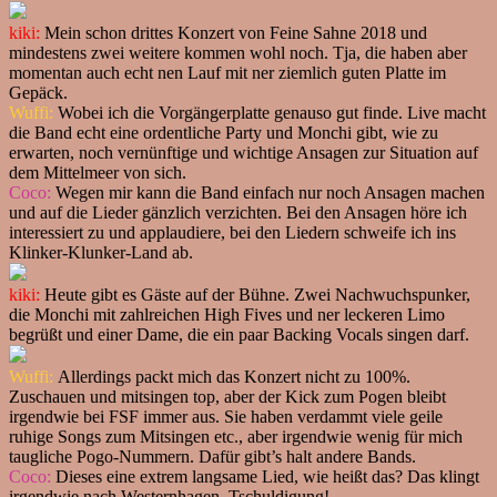
kiki:
Mein schon drittes Konzert von Feine Sahne 2018 und
mindestens zwei weitere kommen wohl noch. Tja, die haben aber
momentan auch echt nen Lauf mit ner ziemlich guten Platte im
Gepäck.
Wuffi:
Wobei ich die Vorgängerplatte genauso gut finde. Live macht
die Band echt eine ordentliche Party und Monchi gibt, wie zu
erwarten, noch vernünftige und wichtige Ansagen zur Situation auf
dem Mittelmeer von sich.
Coco:
Wegen mir kann die Band einfach nur noch Ansagen machen
und auf die Lieder gänzlich verzichten. Bei den Ansagen höre ich
interessiert zu und applaudiere, bei den Liedern schweife ich ins
Klinker-Klunker-Land ab.
kiki:
Heute gibt es Gäste auf der Bühne. Zwei Nachwuchspunker,
die Monchi mit zahlreichen High Fives und ner leckeren Limo
begrüßt und einer Dame, die ein paar Backing Vocals singen darf.
Wuffi:
Allerdings packt mich das Konzert nicht zu 100%.
Zuschauen und mitsingen top, aber der Kick zum Pogen bleibt
irgendwie bei FSF immer aus. Sie haben verdammt viele geile
ruhige Songs zum Mitsingen etc., aber irgendwie wenig für mich
taugliche Pogo-Nummern. Dafür gibt’s halt andere Bands.
Coco:
Dieses eine extrem langsame Lied, wie heißt das? Das klingt
irgendwie nach Westernhagen. Tschuldigung!