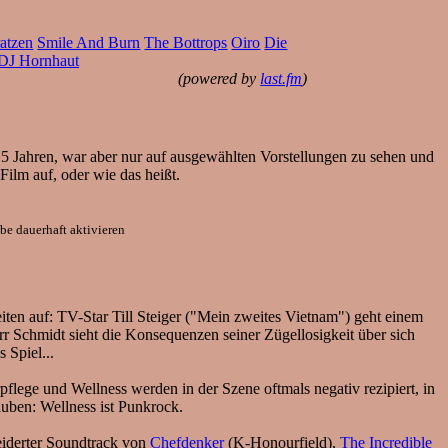
ratzen
Smile And Burn
The Bottrops
Oiro
Die
DJ Hornhaut
(powered by
last.fm
)
 5 Jahren, war aber nur auf ausgewählten Vorstellungen zu sehen und
Film auf, oder wie das heißt.
e dauerhaft aktivieren
iten auf: TV-Star Till Steiger ("Mein zweites Vietnam") geht einem
r Schmidt sieht die Konsequenzen seiner Zügellosigkeit über sich
 Spiel...
flege und Wellness werden in der Szene oftmals negativ rezipiert, in
uben: Wellness ist Punkrock.
eiderter Soundtrack von
Chefdenker
(K-Honourfield),
The Incredible