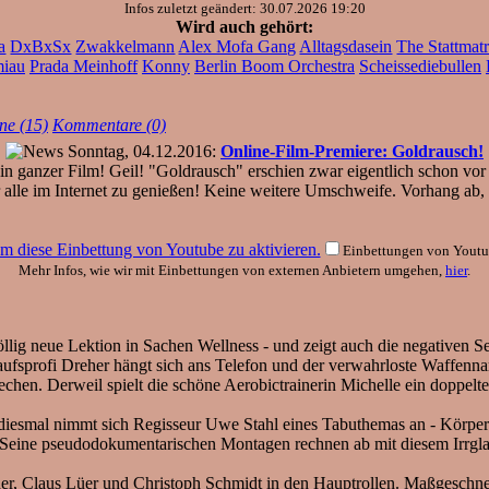
Infos zuletzt geändert: 30.07.2026 19:20
Wird auch gehört:
a
DxBxSx
Zwakkelmann
Alex Mofa Gang
Alltagsdasein
The Stattmat
iau
Prada Meinhoff
Konny
Berlin Boom Orchestra
Scheissediebullen
ne (15)
Kommentare (0)
Sonntag, 04.12.2016:
Online-Film-Premiere: Goldrausch!
n ganzer Film! Geil! "Goldrausch" erschien zwar eigentlich schon vor
ür alle im Internet zu genießen! Keine weitere Umschweife. Vorhang ab, 
 um diese Einbettung von Youtube zu aktivieren.
Einbettungen von Youtub
Mehr Infos, wie wir mit Einbettungen von externen Anbietern umgehen,
hier
.
lig neue Lektion in Sachen Wellness - und zeigt auch die negativen Se
aufsprofi Dreher hängt sich ans Telefon und der verwahrloste Waffennar
echen. Derweil spielt die schöne Aerobictrainerin Michelle ein doppeltes
 diesmal nimmt sich Regisseur Uwe Stahl eines Tabuthemas an - Körperp
. Seine pseudodokumentarischen Montagen rechnen ab mit diesem Irrgla
er, Claus Lüer und Christoph Schmidt in den Hauptrollen. Maßgeschn