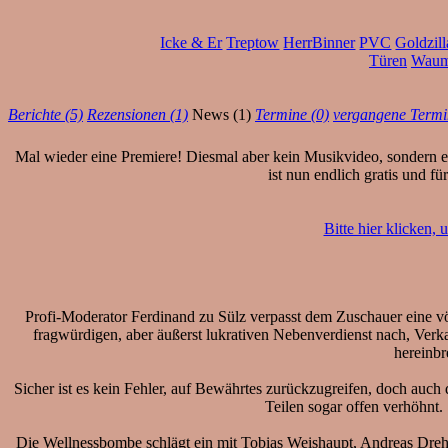
Icke & Er
Treptow
HerrBinner
PVC
Goldzill
Türen
Waum
Berichte (5)
Rezensionen (1)
News (1)
Termine (0)
vergangene Termi
Mal wieder eine Premiere! Diesmal aber kein Musikvideo, sondern ei
ist nun endlich gratis und f
Bitte hier klicken,
Profi-Moderator Ferdinand zu Sülz verpasst dem Zuschauer eine völ
fragwürdigen, aber äußerst lukrativen Nebenverdienst nach, Verk
hereinbr
Sicher ist es kein Fehler, auf Bewährtes zurückzugreifen, doch auch
Teilen sogar offen verhöhnt
Die Wellnessbombe schlägt ein mit Tobias Weishaupt, Andreas Dreh