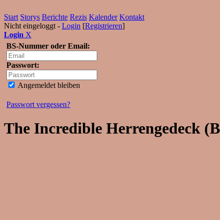
Start
Storys
Berichte
Rezis
Kalender
Kontakt
Nicht eingeloggt -
Login
[
Registrieren
]
Login
X
BS-Nummer oder Email:
Passwort:
Angemeldet bleiben
Passwort vergessen?
The Incredible Herrengedeck (