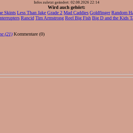
Infos zuletzt geändert: 02.08.2026 22:14
Wird auch gehört:
e Skints
Less Than Jake
Grade 2
Mad Caddies
Goldfinger
Random H
nterrupters
Rancid
Tim Armstrong
Reel Big Fish
Big D and the Kids T
ne (21)
Kommentare (0)