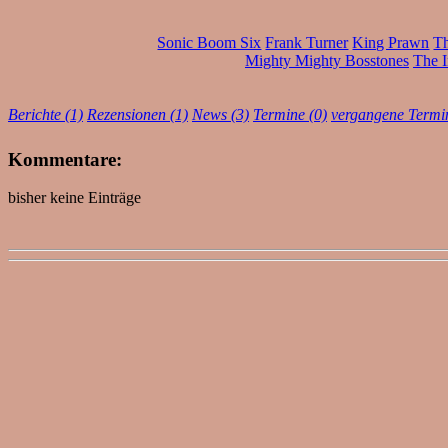
Sonic Boom Six
Frank Turner
King Prawn
Th
Mighty Mighty Bosstones
The I
Berichte (1)
Rezensionen (1)
News (3)
Termine (0)
vergangene Termi
Kommentare:
bisher keine Einträge