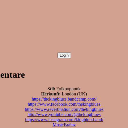
entare
Stil:
Folkpoppunk
Herkunft:
London (UK)
https://thekingblues.bandcamp.com/
https://www.facebook.com/thekingblues
https://www.reverbnation.com/thekingblues
http://www.youtube.com/@thekingblues
https://www.instagram.com/kingbluesband/
MusicBrainz