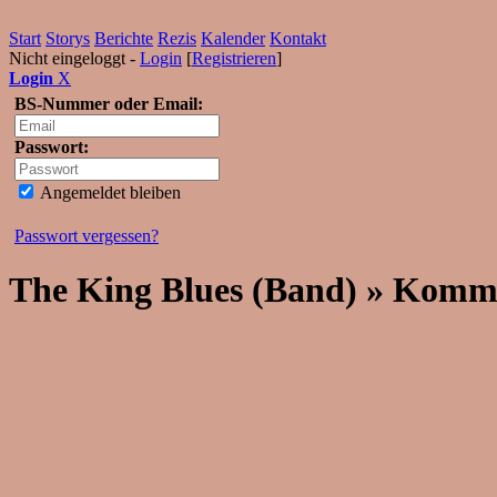
Start
Storys
Berichte
Rezis
Kalender
Kontakt
Nicht eingeloggt -
Login
[
Registrieren
]
Login
X
BS-Nummer oder Email:
Passwort:
Angemeldet bleiben
Passwort vergessen?
The King Blues (Band) » Komm