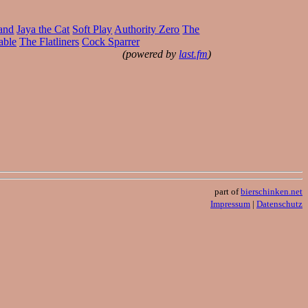
and
Jaya the Cat
Soft Play
Authority Zero
The
able
The Flatliners
Cock Sparrer
(powered by
last.fm
)
part of
bierschinken.net
Impressum
|
Datenschutz