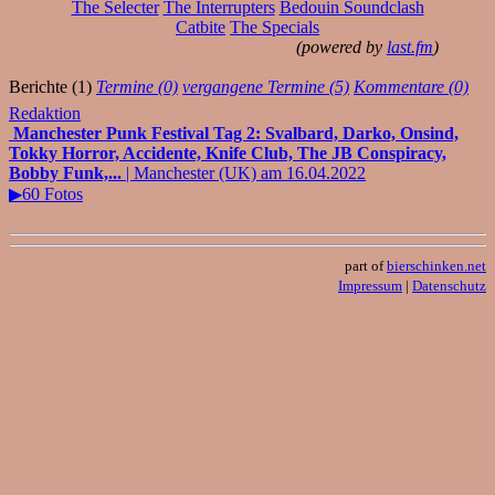
The Selecter
The Interrupters
Bedouin Soundclash
Catbite
The Specials
(powered by
last.fm
)
Berichte (1)
Termine (0)
vergangene Termine (5)
Kommentare (0)
Redaktion
Manchester Punk Festival Tag 2: Svalbard, Darko, Onsind,
Tokky Horror, Accidente, Knife Club, The JB Conspiracy,
Bobby Funk,...
| Manchester (UK) am 16.04.2022
▶60 Fotos
part of
bierschinken.net
Impressum
|
Datenschutz