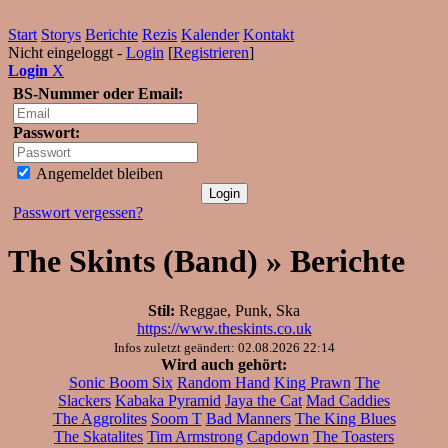
Start
Storys
Berichte
Rezis
Kalender
Kontakt
Nicht eingeloggt -
Login
[
Registrieren
]
Login
X
BS-Nummer oder Email:
Passwort:
Angemeldet bleiben
Passwort vergessen?
The Skints (Band) » Berichte
Stil:
Reggae, Punk, Ska
https://www.theskints.co.uk
Infos zuletzt geändert: 02.08.2026 22:14
Wird auch gehört:
Sonic Boom Six
Random Hand
King Prawn
The
Slackers
Kabaka Pyramid
Jaya the Cat
Mad Caddies
The Aggrolites
Soom T
Bad Manners
The King Blues
The Skatalites
Tim Armstrong
Capdown
The Toasters