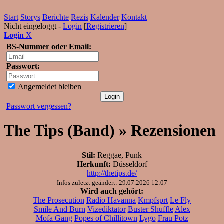
Start
Storys
Berichte
Rezis
Kalender
Kontakt
Nicht eingeloggt -
Login
[
Registrieren
]
Login
X
BS-Nummer oder Email:
Passwort:
Angemeldet bleiben
Passwort vergessen?
The Tips (Band) » Rezensionen
Stil:
Reggae, Punk
Herkunft:
Düsseldorf
http://thetips.de/
Infos zuletzt geändert: 29.07.2026 12:07
Wird auch gehört:
The Prosecution
Radio Havanna
Kmpfsprt
Le Fly
Smile And Burn
Vizediktator
Buster Shuffle
Alex
Mofa Gang
Popes of Chillitown
Lygo
Frau Potz