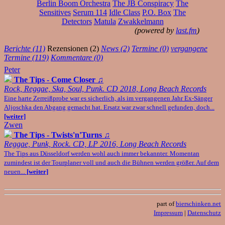
Berlin Boom Orchestra
The JB Conspiracy
The
Sensitives
Serum 114
Idle Class
P.O. Box
The
Detectors
Matula
Zwakkelmann
(powered by
last.fm
)
Berichte (11)
Rezensionen (2)
News (2)
Termine (0)
vergangene
Termine (119)
Kommentare (0)
Peter
The Tips - Come Closer
♫
Rock, Reggae, Ska, Soul, Punk. CD 2018, Long Beach Records
Eine harte Zerreißprobe war es sicherlich, als im vergangenen Jahr Ex-Sänger
Aljoschka den Abgang gemacht hat. Ersatz war zwar schnell gefunden, doch...
[weiter]
Zwen
The Tips - Twists'n'Turns
♫
Reggae, Punk, Rock. CD, LP 2016, Long Beach Records
The Tips aus Düsseldorf werden wohl auch immer bekannter. Momentan
zumindest ist der Tourplaner voll und auch die Bühnen werden größer. Auf dem
neuen...
[weiter]
part of
bierschinken.net
Impressum
|
Datenschutz