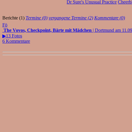
Dr Sure's Unusual Practice
Cheerb
Berichte (1)
Termine (0)
vergangene Termine (2)
Kommentare (0)
Fö
The Vovos, Checkpoint, Bärte mit Mädchen
| Dortmund am 11.0
▶13 Fotos
6 Kommentare