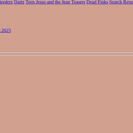
leederz
Dartz
Teen Jesus and the Jean Teasers
Dead Finks
Search Resu
9.2025