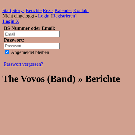
Start
Storys
Berichte
Rezis
Kalender
Kontakt
Nicht eingeloggt -
Login
[
Registrieren
]
Login
X
BS-Nummer oder Email:
Passwort:
Angemeldet bleiben
Passwort vergessen?
The Vovos (Band) » Berichte