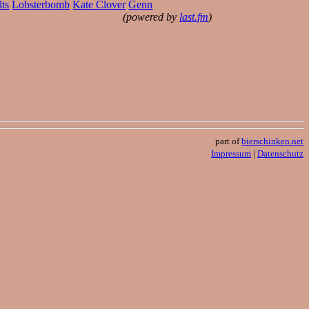
lts
Lobsterbomb
Kate Clover
Genn
(powered by
last.fm
)
part of
bierschinken.net
Impressum
|
Datenschutz