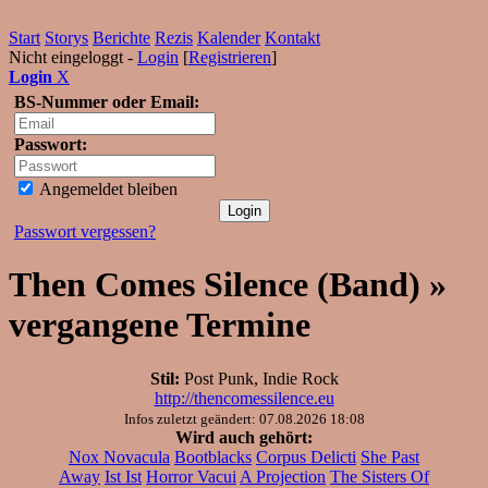
Start
Storys
Berichte
Rezis
Kalender
Kontakt
Nicht eingeloggt -
Login
[
Registrieren
]
Login
X
BS-Nummer oder Email:
Passwort:
Angemeldet bleiben
Passwort vergessen?
Then Comes Silence (Band) »
vergangene Termine
Stil:
Post Punk, Indie Rock
http://thencomessilence.eu
Infos zuletzt geändert: 07.08.2026 18:08
Wird auch gehört:
Nox Novacula
Bootblacks
Corpus Delicti
She Past
Away
Ist Ist
Horror Vacui
A Projection
The Sisters Of