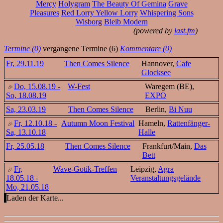
Mercy
Holygram
The Beauty Of Gemina
Grave
Pleasures
Red Lorry Yellow Lorry
Whispering Sons
Wisborg
Bleib Modern
(powered by
last.fm
)
Termine (0)
vergangene Termine (6)
Kommentare (0)
Fr, 29.11.19
Then Comes Silence
Hannover,
Cafe
Glocksee
Do, 15.08.19 -
W-Fest
Waregem (BE),
So, 18.08.19
EXPO
Sa, 23.03.19
Then Comes Silence
Berlin,
Bi Nuu
Fr, 12.10.18 -
Autumn Moon Festival
Hameln,
Rattenfänger-
Sa, 13.10.18
Halle
Fr, 25.05.18
Then Comes Silence
Frankfurt/Main,
Das
Bett
Fr,
Wave-Gotik-Treffen
Leipzig,
Agra
18.05.18 -
Veranstaltungsgelände
Mo, 21.05.18
Laden der Karte...