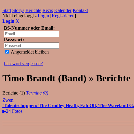
Start
Storys
Berichte
Rezis
Kalender
Kontakt
Nicht eingeloggt -
Login
[
Registrieren
]
Login
X
BS-Nummer oder Email:
Passwort:
Angemeldet bleiben
Passwort vergessen?
Timo Brandt (Band) » Berichte
Berichte (1)
Termine (0)
Zwen
Talentschuppen: The Cradley Heath, Fah Off, The Waveland Gan
▶24 Fotos