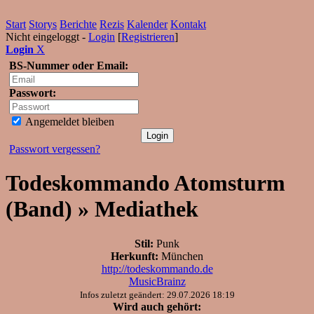
Start
Storys
Berichte
Rezis
Kalender
Kontakt
Nicht eingeloggt -
Login
[
Registrieren
]
Login
X
BS-Nummer oder Email:
Passwort:
Angemeldet bleiben
Passwort vergessen?
Todeskommando Atomsturm
(Band) » Mediathek
Stil:
Punk
Herkunft:
München
http://todeskommando.de
MusicBrainz
Infos zuletzt geändert: 29.07.2026 18:19
Wird auch gehört: