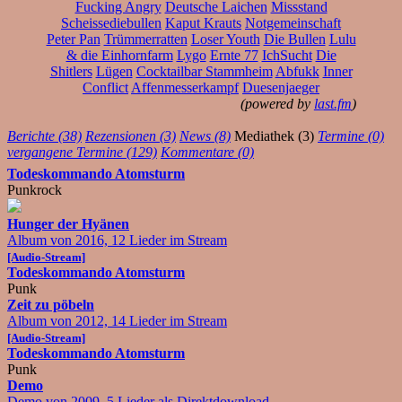
Fucking Angry
Deutsche Laichen
Missstand
Scheissediebullen
Kaput Krauts
Notgemeinschaft
Peter Pan
Trümmerratten
Loser Youth
Die Bullen
Lulu
& die Einhornfarm
Lygo
Ernte 77
IchSucht
Die
Shitlers
Lügen
Cocktailbar Stammheim
Abfukk
Inner
Conflict
Affenmesserkampf
Duesenjaeger
(powered by
last.fm
)
Berichte (38)
Rezensionen (3)
News (8)
Mediathek (3)
Termine (0)
vergangene Termine (129)
Kommentare (0)
Todeskommando Atomsturm
Punkrock
Hunger der Hyänen
Album von 2016, 12 Lieder im Stream
[Audio-Stream]
Todeskommando Atomsturm
Punk
Zeit zu pöbeln
Album von 2012, 14 Lieder im Stream
[Audio-Stream]
Todeskommando Atomsturm
Punk
Demo
Demo von 2009, 5 Lieder als Direktdownload