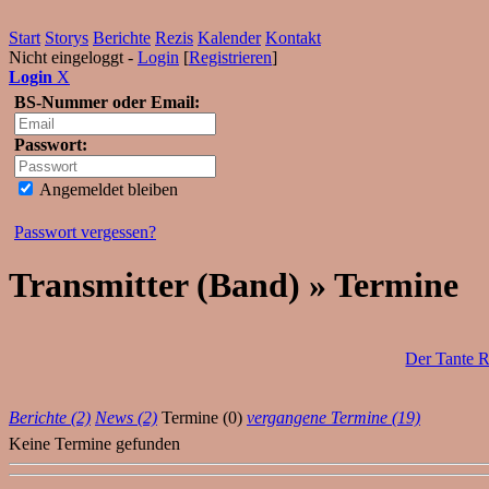
Start
Storys
Berichte
Rezis
Kalender
Kontakt
Nicht eingeloggt -
Login
[
Registrieren
]
Login
X
BS-Nummer oder Email:
Passwort:
Angemeldet bleiben
Passwort vergessen?
Transmitter (Band) » Termine
Der Tante R
Berichte (2)
News (2)
Termine (0)
vergangene Termine (19)
Keine Termine gefunden