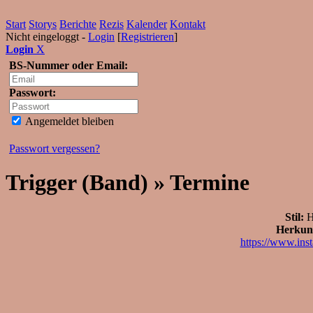
Start
Storys
Berichte
Rezis
Kalender
Kontakt
Nicht eingeloggt -
Login
[
Registrieren
]
Login
X
BS-Nummer oder Email:
Passwort:
Angemeldet bleiben
Passwort vergessen?
Trigger (Band) » Termine
Stil:
H
Herkunf
https://www.ins