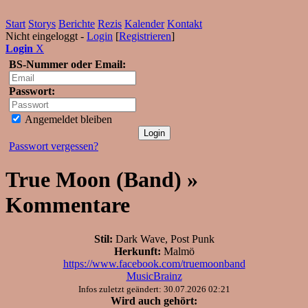
Start
Storys
Berichte
Rezis
Kalender
Kontakt
Nicht eingeloggt -
Login
[
Registrieren
]
Login
X
BS-Nummer oder Email:
Passwort:
Angemeldet bleiben
Passwort vergessen?
True Moon (Band) »
Kommentare
Stil:
Dark Wave, Post Punk
Herkunft:
Malmö
https://www.facebook.com/truemoonband
MusicBrainz
Infos zuletzt geändert: 30.07.2026 02:21
Wird auch gehört: