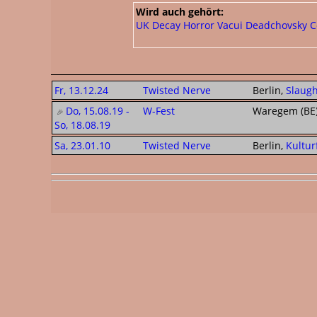
Wird auch gehört:
UK Decay
Horror Vacui
Deadchovsky
C
Fr, 13.12.24
Twisted Nerve
Berlin,
Slaug
Do, 15.08.19 -
W-Fest
Waregem (BE
So, 18.08.19
Sa, 23.01.10
Twisted Nerve
Berlin,
Kultur