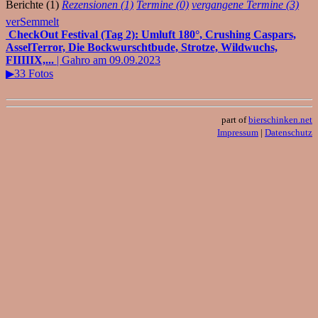
Berichte (1)
Rezensionen (1)
Termine (0)
vergangene Termine (3)
verSemmelt
CheckOut Festival (Tag 2): Umluft 180°, Crushing Caspars,
AsselTerror, Die Bockwurschtbude, Strotze, Wildwuchs,
FIIIIIX,...
| Gahro am 09.09.2023
▶33 Fotos
part of
bierschinken.net
Impressum
|
Datenschutz