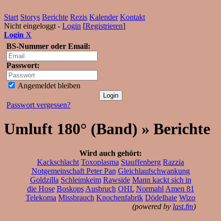
Start
Storys
Berichte
Rezis
Kalender
Kontakt
Nicht eingeloggt -
Login
[
Registrieren
]
Login
X
BS-Nummer oder Email:
Passwort:
Angemeldet bleiben
Passwort vergessen?
Umluft 180° (Band) » Berichte
Wird auch gehört:
Kackschlacht
Toxoplasma
Stauffenberg
Razzia
Notgemeinschaft Peter Pan
Gleichlaufschwankung
Goldzilla
Schleimkeim
Rawside
Mann kackt sich in
die Hose
Boskops
Ausbruch
OHL
Normahl
Amen 81
Telekoma
Missbrauch
Knochenfabrik
Dödelhaie
Wizo
(powered by
last.fm
)