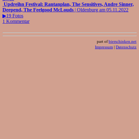
Updreihn Festival: Rantanplan, The Sensitives, Andre Sinner,
Deepend, The Feelgood McLouds
| Oldenburg am 05.11.2022
▶19 Fotos
1 Kommentar
part of
bierschinken.net
Impressum
|
Datenschutz