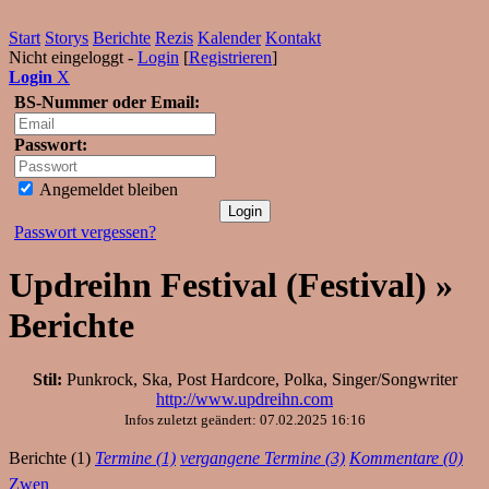
Start
Storys
Berichte
Rezis
Kalender
Kontakt
Nicht eingeloggt -
Login
[
Registrieren
]
Login
X
BS-Nummer oder Email:
Passwort:
Angemeldet bleiben
Passwort vergessen?
Updreihn Festival (Festival) »
Berichte
Stil:
Punkrock, Ska, Post Hardcore, Polka, Singer/Songwriter
http://www.updreihn.com
Infos zuletzt geändert: 07.02.2025 16:16
Berichte (1)
Termine (1)
vergangene Termine (3)
Kommentare (0)
Zwen