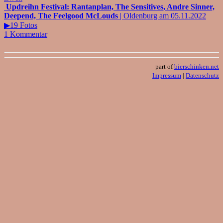
Updreihn Festival: Rantanplan, The Sensitives, Andre Sinner,
Deepend, The Feelgood McLouds
| Oldenburg am 05.11.2022
▶19 Fotos
1 Kommentar
part of
bierschinken.net
Impressum
|
Datenschutz