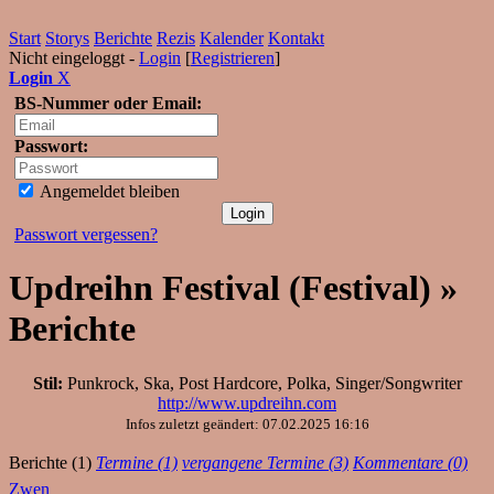
Start
Storys
Berichte
Rezis
Kalender
Kontakt
Nicht eingeloggt -
Login
[
Registrieren
]
Login
X
BS-Nummer oder Email:
Passwort:
Angemeldet bleiben
Passwort vergessen?
Updreihn Festival (Festival) »
Berichte
Stil:
Punkrock, Ska, Post Hardcore, Polka, Singer/Songwriter
http://www.updreihn.com
Infos zuletzt geändert: 07.02.2025 16:16
Berichte (1)
Termine (1)
vergangene Termine (3)
Kommentare (0)
Zwen