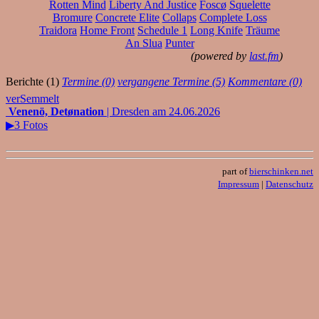
Rotten Mind
Liberty And Justice
Foscø
Squelette
Bromure
Concrete Elite
Collaps
Complete Loss
Traidora
Home Front
Schedule 1
Long Knife
Träume
An Slua
Punter
(powered by
last.fm
)
Berichte (1)
Termine (0)
vergangene Termine (5)
Kommentare (0)
verSemmelt
Venenö, Detønation
| Dresden am 24.06.2026
▶3 Fotos
part of
bierschinken.net
Impressum
|
Datenschutz