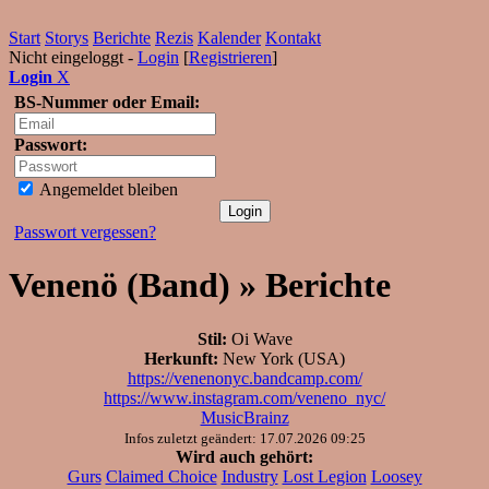
Start
Storys
Berichte
Rezis
Kalender
Kontakt
Nicht eingeloggt -
Login
[
Registrieren
]
Login
X
BS-Nummer oder Email:
Passwort:
Angemeldet bleiben
Passwort vergessen?
Venenö (Band) » Berichte
Stil:
Oi Wave
Herkunft:
New York (USA)
https://venenonyc.bandcamp.com/
https://www.instagram.com/veneno_nyc/
MusicBrainz
Infos zuletzt geändert: 17.07.2026 09:25
Wird auch gehört:
Gurs
Claimed Choice
Industry
Lost Legion
Loosey