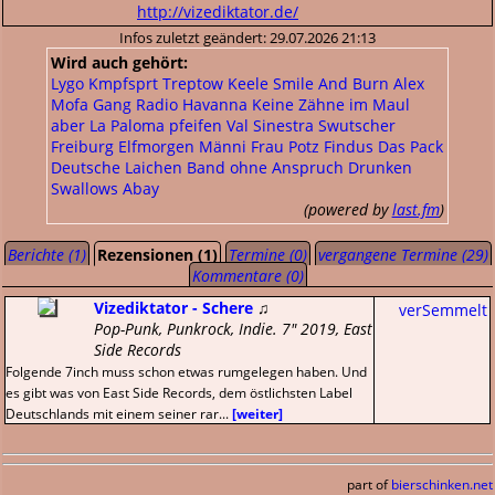
http://vizediktator.de/
Infos zuletzt geändert: 29.07.2026 21:13
Wird auch gehört:
Lygo
Kmpfsprt
Treptow
Keele
Smile And Burn
Alex
Mofa Gang
Radio Havanna
Keine Zähne im Maul
aber La Paloma pfeifen
Val Sinestra
Swutscher
Freiburg
Elfmorgen
Männi
Frau Potz
Findus
Das Pack
Deutsche Laichen
Band ohne Anspruch
Drunken
Swallows
Abay
(powered by
last.fm
)
Berichte (1)
Rezensionen (1)
Termine (0)
vergangene Termine (29)
Kommentare (0)
Vizediktator - Schere
♫
verSemmelt
Pop-Punk, Punkrock, Indie. 7" 2019, East
Side Records
Folgende 7inch muss schon etwas rumgelegen haben. Und
es gibt was von East Side Records, dem östlichsten Label
Deutschlands mit einem seiner rar...
[weiter]
part of
bierschinken.net